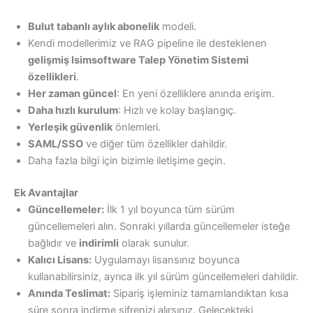
Bulut tabanlı aylık abonelik
modeli.
Kendi modellerimiz ve RAG pipeline ile desteklenen
gelişmiş
Isimsoftware Talep Yönetim Sistemi
özellikleri
.
Her zaman güncel
: En yeni özelliklere anında erişim.
Daha hızlı kurulum
: Hızlı ve kolay başlangıç.
Yerleşik güvenlik
önlemleri.
SAML/SSO
ve diğer tüm özellikler dahildir.
Daha fazla bilgi için bizimle iletişime geçin.
Ek Avantajlar
Güncellemeler:
İlk 1 yıl boyunca tüm sürüm
güncellemeleri alın. Sonraki yıllarda güncellemeler isteğe
bağlıdır ve
indirimli
olarak sunulur.
Kalıcı Lisans:
Uygulamayı lisansınız boyunca
kullanabilirsiniz, ayrıca ilk yıl sürüm güncellemeleri dahildir.
Anında Teslimat:
Sipariş işleminiz tamamlandıktan kısa
süre sonra indirme şifrenizi alırsınız. Gelecekteki