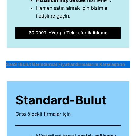
Hızlandırılmış destek
hizmetleri.
Hemen satın almak için bizimle
iletişime geçin.
80.000TL+Vergi /
Tek
seferlik
ödeme
SaaS (Bulut Barındırma)
Fiyatlandırmalarını Karşılaştırın
Standard-Bulut
Orta ölçekli firmalar için
Müşterilere temel destek sağlamak