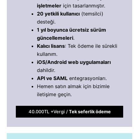
işletmeler
için tasarlanmıştır.
20 yetkili kullanıcı
(temsilci)
desteği.
1 yıl boyunca ücretsiz sürüm
güncellemeleri
.
Kalıcı lisans
: Tek ödeme ile sürekli
kullanım.
iOS/Android web uygulamaları
dahildir.
API ve SAML
entegrasyonları.
Hemen satın almak için bizimle
iletişime geçin.
40.000TL +Vergi /
Tek seferlik ödeme