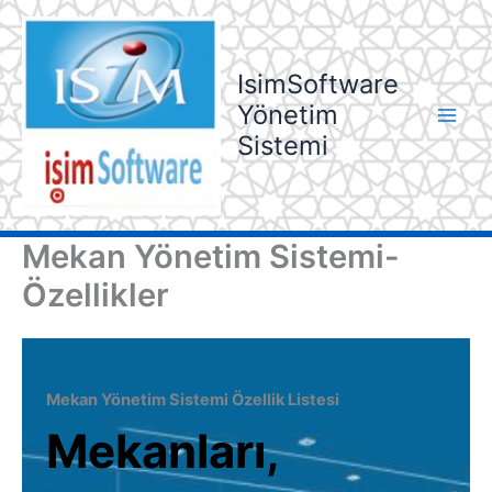
İçeriğe
atla
IsimSoftware
Yönetim
Sistemi
Mekan Yönetim Sistemi-
Özellikler
Mekan Yönetim Sistemi Özellik Listesi
Mekanları,