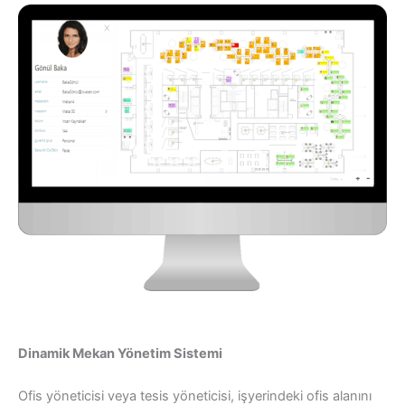
Dinamik Mekan Yönetim Sistemi
Ofis yöneticisi veya tesis yöneticisi, işyerindeki ofis alanını