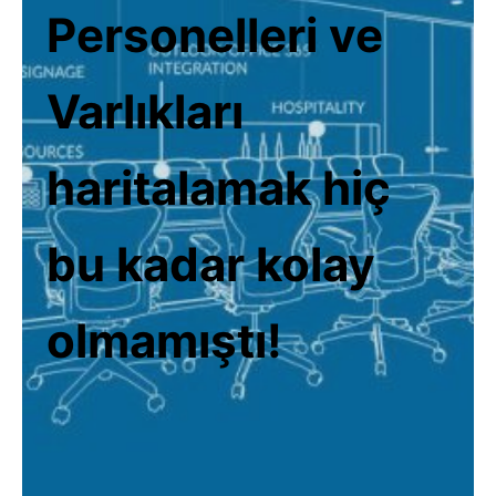
Personelleri ve
Varlıkları
haritalamak hiç
bu kadar kolay
olmamıştı!