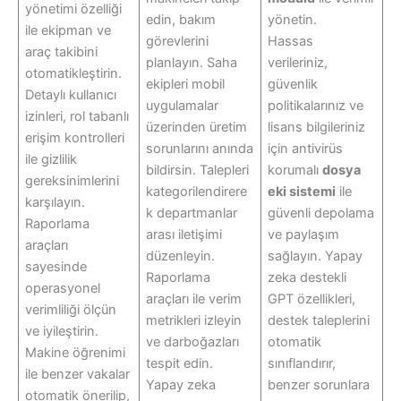
yönetimi özelliği
edin, bakım
yönetin.
ile ekipman ve
görevlerini
Hassas
araç takibini
planlayın. Saha
verileriniz,
otomatikleştirin.
ekipleri mobil
güvenlik
Detaylı kullanıcı
uygulamalar
politikalarınız ve
izinleri, rol tabanlı
üzerinden üretim
lisans bilgileriniz
erişim kontrolleri
sorunlarını anında
için antivirüs
ile gizlilik
bildirsin. Talepleri
korumalı
dosya
gereksinimlerini
kategorilendirere
eki sistemi
ile
karşılayın.
k departmanlar
güvenli depolama
Raporlama
arası iletişimi
ve paylaşım
araçları
düzenleyin.
sağlayın. Yapay
sayesinde
Raporlama
zeka destekli
operasyonel
araçları ile verim
GPT özellikleri,
verimliliği ölçün
metrikleri izleyin
destek taleplerini
ve iyileştirin.
ve darboğazları
otomatik
Makine öğrenimi
tespit edin.
sınıflandırır,
ile benzer vakalar
Yapay zeka
benzer sorunlara
otomatik önerilip,