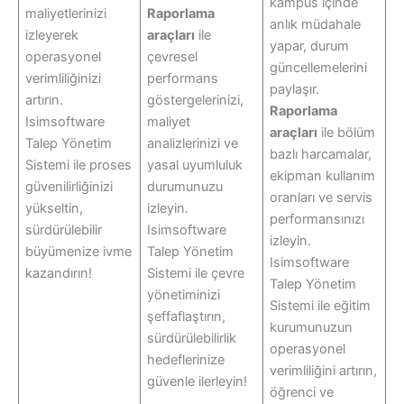
kampüs içinde
maliyetlerinizi
Raporlama
anlık müdahale
izleyerek
araçları
ile
yapar, durum
operasyonel
çevresel
güncellemelerini
verimliliğinizi
performans
paylaşır.
artırın.
göstergelerinizi,
Raporlama
Isimsoftware
maliyet
araçları
ile bölüm
Talep Yönetim
analizlerinizi ve
bazlı harcamalar,
Sistemi ile proses
yasal uyumluluk
ekipman kullanım
güvenilirliğinizi
durumunuzu
oranları ve servis
yükseltin,
izleyin.
performansınızı
sürdürülebilir
Isimsoftware
izleyin.
büyümenize ivme
Talep Yönetim
Isimsoftware
kazandırın!
Sistemi ile çevre
Talep Yönetim
yönetiminizi
Sistemi ile eğitim
şeffaflaştırın,
kurumunuzun
sürdürülebilirlik
operasyonel
hedeflerinize
verimliliğini artırın,
güvenle ilerleyin!
öğrenci ve