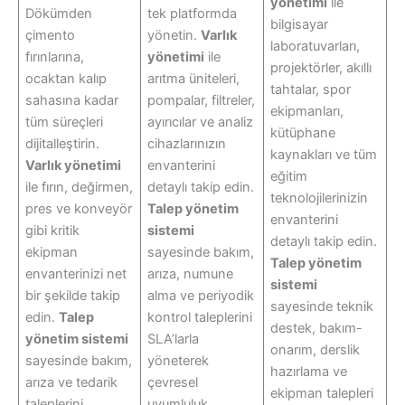
yönetimi
ile
Dökümden
tek platformda
bilgisayar
çimento
yönetin.
Varlık
laboratuvarları,
fırınlarına,
yönetimi
ile
projektörler, akıllı
ocaktan kalıp
arıtma üniteleri,
tahtalar, spor
sahasına kadar
pompalar, filtreler,
ekipmanları,
tüm süreçleri
ayırıcılar ve analiz
kütüphane
dijitalleştirin.
cihazlarınızın
kaynakları ve tüm
Varlık yönetimi
envanterini
eğitim
ile fırın, değirmen,
detaylı takip edin.
teknolojilerinizin
pres ve konveyör
Talep yönetim
envanterini
gibi kritik
sistemi
detaylı takip edin.
ekipman
sayesinde bakım,
Talep yönetim
envanterinizi net
arıza, numune
sistemi
bir şekilde takip
alma ve periyodik
sayesinde teknik
edin.
Talep
kontrol taleplerini
destek, bakım-
yönetim sistemi
SLA’larla
onarım, derslik
sayesinde bakım,
yöneterek
hazırlama ve
arıza ve tedarik
çevresel
ekipman talepleri
taleplerini
uyumluluk