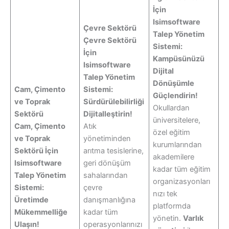
İçin
Isimsoftware
Çevre Sektörü
Talep Yönetim
Çevre Sektörü
Sistemi:
İçin
Kampüsünüzü
Isimsoftware
Dijital
Talep Yönetim
Dönüşümle
Cam, Çimento
Sistemi:
Güçlendirin!
ve Toprak
Sürdürülebilirliği
Okullardan
Sektörü
Dijitalleştirin!
üniversitelere,
Cam, Çimento
Atık
özel eğitim
ve Toprak
yönetiminden
kurumlarından
Sektörü İçin
arıtma tesislerine,
akademilere
Isimsoftware
geri dönüşüm
kadar tüm eğitim
Talep Yönetim
sahalarından
organizasyonları
Sistemi:
çevre
nızı tek
Üretimde
danışmanlığına
platformda
Mükemmelliğe
kadar tüm
yönetin.
Varlık
Ulaşın!
operasyonlarınızı