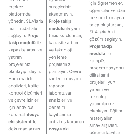
için öğretmenler,
merkezi
süreçlerinizi
öğrenciler ve idari
platformda
aksatmayın.
personel kolayca
yönetin, SLA’larla
Proje takip
talep oluştursun,
hızlı müdahale
modülü
ile yeni
SLA’larla hızlı
sağlayın.
Proje
tesis kurulumları,
çözüm sağlayın.
takip modülü
ile
kapasite artırımı
Proje takip
kapasite artışı ve
ve teknoloji
modülü
ile
yatırım
yenileme
kampüs
projelerinizi
projelerinizi
modernizasyonu,
planlayıp izleyin.
planlayın. Çevre
dijital sınıf
Ham madde
izinleri, emisyon
projeleri, yurt
analizleri, kalite
raporları,
yapımı ve
kontrol ölçümleri
laboratuvar
teknoloji
ve çevre izinleri
analizleri ve
yatırımlarınızı
için antivirüs
denetim
planlayın. Eğitim
korumalı
dosya
kayıtlarınızı
materyalleri,
eki sistemi
ile
antivirüs korumalı
sınav arşivleri,
dokümanlarınızı
dosya eki
öğrenci kayıtları