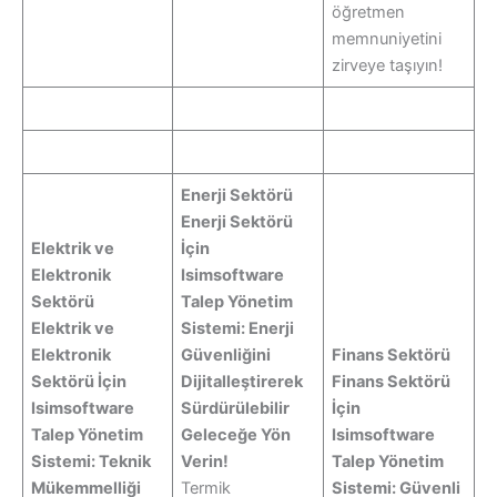
öğretmen
memnuniyetini
zirveye taşıyın!
Enerji Sektörü
Enerji Sektörü
Elektrik ve
İçin
Elektronik
Isimsoftware
Sektörü
Talep Yönetim
Elektrik ve
Sistemi: Enerji
Elektronik
Güvenliğini
Finans Sektörü
Sektörü İçin
Dijitalleştirerek
Finans Sektörü
Isimsoftware
Sürdürülebilir
İçin
Talep Yönetim
Geleceğe Yön
Isimsoftware
Sistemi: Teknik
Verin!
Talep Yönetim
Mükemmelliği
Termik
Sistemi: Güvenli