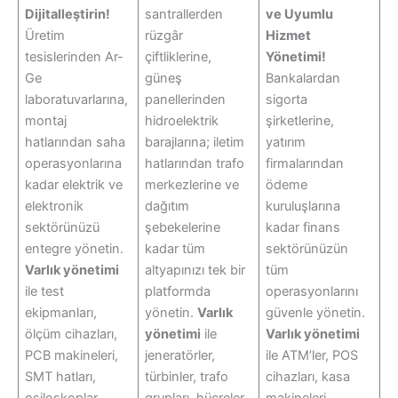
Dijitalleştirin!
santrallerden
ve Uyumlu
Üretim
rüzgâr
Hizmet
tesislerinden Ar-
çiftliklerine,
Yönetimi!
Ge
güneş
Bankalardan
laboratuvarlarına,
panellerinden
sigorta
montaj
hidroelektrik
şirketlerine,
hatlarından saha
barajlarına; iletim
yatırım
operasyonlarına
hatlarından trafo
firmalarından
kadar elektrik ve
merkezlerine ve
ödeme
elektronik
dağıtım
kuruluşlarına
sektörünüzü
şebekelerine
kadar finans
entegre yönetin.
kadar tüm
sektörünüzün
Varlık yönetimi
altyapınızı tek bir
tüm
ile test
platformda
operasyonlarını
ekipmanları,
yönetin.
Varlık
güvenle yönetin.
ölçüm cihazları,
yönetimi
ile
Varlık yönetimi
PCB makineleri,
jeneratörler,
ile ATM’ler, POS
SMT hatları,
türbinler, trafo
cihazları, kasa
osiloskoplar,
grupları, hücreler,
makineleri,