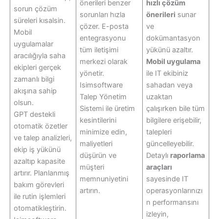
önerileri benzer
hızlı çözüm
sorun çözüm
sorunları hızla
önerileri
sunar
süreleri kısalsin.
çözer. E-posta
ve
Mobil
entegrasyonu
dokümantasyon
uygulamalar
tüm iletişimi
yükünü azaltır.
aracılığıyla saha
merkezi olarak
Mobil uygulama
ekipleri gerçek
yönetir.
ile IT ekibiniz
zamanlı bilgi
Isimsoftware
sahadan veya
akışına sahip
Talep Yönetim
uzaktan
olsun.
Sistemi ile üretim
çalışırken bile tüm
GPT destekli
kesintilerini
bilgilere erişebilir,
otomatik özetler
minimize edin,
talepleri
ve talep analizleri,
maliyetleri
güncelleyebilir.
ekip iş yükünü
düşürün ve
Detaylı
raporlama
azaltıp kapasite
müşteri
araçları
artırır. Planlanmış
memnuniyetini
sayesinde IT
bakım görevleri
artırın.
operasyonlarınızı
ile rutin işlemleri
n performansını
otomatikleştirin.
izleyin,