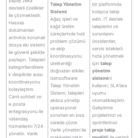
yapay zeka
Talep Yönetim
bir platformda
destekli özellikler
Sistemi
kolayca takip
ile çözmektedir.
Ağaç işleri ve
edin. IT destek
Hassas
kağıt üretim
taleplerini ve
dokümanları
süreçlerinde hızlı
sorunlarını
antivirüs korumalı
problem çözümü
(insidentler,
dosya eki sistemi
ve ekip
servis istekleri)
ile güvenli şekilde
koordinasyonu
hızla yönetmek
paylaşın. Talepleri
üretkenliği
için
talep
kategorilendirere
doğrudan etkiler.
yönetim
k disiplinler arası
Isimsoftware
sistemi
ni
koordinasyonu
Talep Yönetim
kullanın; SLA’lara
kolaylaştırın.
Sistemi, talepleri
uyumu
Canlı sohbet ve
akılıca yönetip
otomatikleştirin.
e-posta
operasyonel
Geliştirme
entegrasyonu ile
sorunları en kısa
projelerinizi ve
vatandaş
sürede çözer.
sprintlerinizi
hizmetlerini 7/24
Varlık yönetimi ile
proje takip
yönetin. Varlık
makineleri takip
modülü
ile verimli