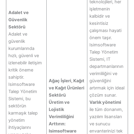
teknolojileri, her
işletmenin
Adalet ve
kalbidir ve
Güvenlik
kesintisiz
Sektörü
çalışması hayati
Adalet ve
önem taşır.
güvenlik
Isimsoftware
kurumlarında
Talep Yönetim
hızlı, güvenli ve
Sistemi, IT
izlenebilir iletişim
departmanlarının
kritik öneme
verimliliğini ve
sahiptir.
Ağaç İşleri, Kağıt
güvenliğini
Isimsoftware
ve Kağıt Ürünleri
artırmak için ideal
Talep Yönetim
Sektörü
çözüm sunar.
Sistemi, bu
Üretim ve
Varlık yönetimi
sektörün
Lojistik
ile tüm donanım,
karmaşık talep
Verimliliğini
yazılım lisansları
yönetim
Arttırın:
ve sunucu
ihtiyaçlarını
Isimsoftware
envanterinizi tek