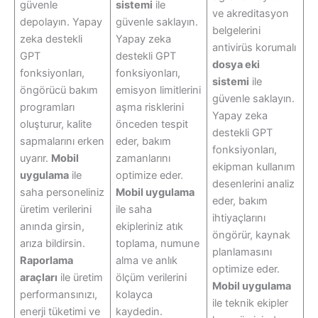
güvenle
sistemi
ile
ve akreditasyon
depolayın. Yapay
güvenle saklayın.
belgelerini
zeka destekli
Yapay zeka
antivirüs korumalı
GPT
destekli GPT
dosya eki
fonksiyonları,
fonksiyonları,
sistemi
ile
öngörücü bakım
emisyon limitlerini
güvenle saklayın.
programları
aşma risklerini
Yapay zeka
oluşturur, kalite
önceden tespit
destekli GPT
sapmalarını erken
eder, bakım
fonksiyonları,
uyarır.
Mobil
zamanlarını
ekipman kullanım
uygulama
ile
optimize eder.
desenlerini analiz
saha personeliniz
Mobil uygulama
eder, bakım
üretim verilerini
ile saha
ihtiyaçlarını
anında girsin,
ekipleriniz atık
öngörür, kaynak
arıza bildirsin.
toplama, numune
planlamasını
Raporlama
alma ve anlık
optimize eder.
araçları
ile üretim
ölçüm verilerini
Mobil uygulama
performansınızı,
kolayca
ile teknik ekipler
enerji tüketimi ve
kaydedin.