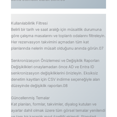
Kullanılabilirlik Filtresi
Belirli bir tarih ve saat aralığı için müsaitlik durumuna
göre çalışma masalarını ve toplantı odalarını filtreleyin.
Her rezervasyon takvimini açmadan tüm kat
planlarında nelerin müsait olduğunu anında görün.07
Senkronizasyon Önizlemesi ve Değişiklik Raporları
Değişiklikleri onaylamadan önce AD ​​ve Entra ID
senkronizasyon değişikliklerini önizleyin. Eksiksiz
denetim kayıtları için CSV indirme seçeneğiyle alan
düzeyinde değişiklik raporları.08
Güncellenmiş Temalar
Kat planları, formlar, takvimler, diyalog kutuları ve
ayarlar dahil olmak üzere tüm görsel temalar yenilendi
ve tam bir karanlık mod özelliği eklendi. Standart,