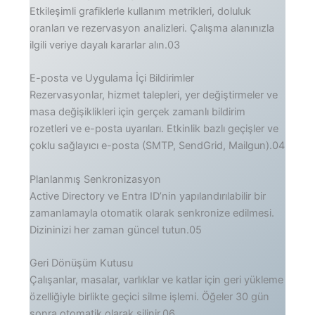
Etkileşimli grafiklerle kullanım metrikleri, doluluk
oranları ve rezervasyon analizleri. Çalışma alanınızla
ilgili veriye dayalı kararlar alın.03
E-posta ve Uygulama İçi Bildirimler
Rezervasyonlar, hizmet talepleri, yer değiştirmeler ve
masa değişiklikleri için gerçek zamanlı bildirim
rozetleri ve e-posta uyarıları. Etkinlik bazlı geçişler ve
çoklu sağlayıcı e-posta (SMTP, SendGrid, Mailgun).04
Planlanmış Senkronizasyon
Active Directory ve Entra ID’nin yapılandırılabilir bir
zamanlamayla otomatik olarak senkronize edilmesi.
Dizininizi her zaman güncel tutun.05
Geri Dönüşüm Kutusu
Çalışanlar, masalar, varlıklar ve katlar için geri yükleme
özelliğiyle birlikte geçici silme işlemi. Öğeler 30 gün
sonra otomatik olarak silinir.06