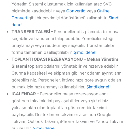
Yönetim Sistemi oluşturmak için kullanılan araç SVG
biçiminde kaydedebilir veya
Convertio
veya
Online-
Convert
gibi bir çevrimiçi dönüştürücü kullanabilir.
Şimdi
dene!
TRANSFER TALEBİ –
Personeller ofis planında bir masa
seçebilir ve transferini talep edebilir. Yöneticiler isteği
onaylamayı veya reddetmeyi seçebilir. Transfer talebi
formu tamamen özelleştirilebilir.
Şimdi dene!
TOPLANTI ODASI REZERVASYONU – Mekan Yönetim
Sistemi
toplantı odalarını yönetebilir ve rezerve edebilir.
Oturma kapasitesi ve ekipman gibi her odanın ayrıntılarını
görebilirsiniz. Personeller, ihtiyacınıza göre uygun odaları
bulmak için hızlı aramayı kullanabilirler.
Şimdi dene!
ICALENDAR –
Personeller masa rezervasyonlarını
gösteren takvimlerini paylaşabilirler veya şirketiniz
yaklaşmakta olan toplantıları gösteren bir takvimi
paylaşabilir. Desteklenen takvimler arasında Google
Takvim, Outlook Takvim, iPhone Takvim ve Yahoo Takvim
bulunuyor.
Şimdi dene!