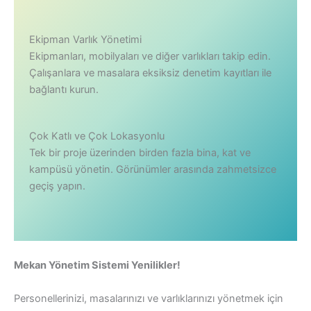
Ekipman Varlık Yönetimi
Ekipmanları, mobilyaları ve diğer varlıkları takip edin.
Çalışanlara ve masalara eksiksiz denetim kayıtları ile
bağlantı kurun.
Çok Katlı ve Çok Lokasyonlu
Tek bir proje üzerinden birden fazla bina, kat ve
kampüsü yönetin. Görünümler arasında zahmetsizce
geçiş yapın.
Mekan Yönetim Sistemi Yenilikler!
Personellerinizi, masalarınızı ve varlıklarınızı yönetmek için