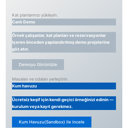
Kat planlarınızı yükleyin.
Canlı Demo
Örnek çalışanlar, kat planları ve rezervasyonlar
içeren önceden yapılandırılmış demo projelerine
göz atın.
Demoyu Görüntüle
Masaları ve odaları yerleştirin.
Kum havuzu
Ücretsiz keşif için kendi geçici örneğinizi edinin —
kurulum veya kayıt gerekmez.
Kum Havuzu(Sandbox) ile incele