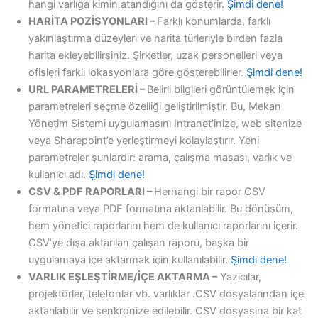
hangi varlığa kimin atandığını da gösterir.
Şimdi dene!
HARİTA POZİSYONLARI –
Farklı konumlarda, farklı
yakınlaştırma düzeyleri ve harita türleriyle birden fazla
harita ekleyebilirsiniz. Şirketler, uzak personelleri veya
ofisleri farklı lokasyonlara göre gösterebilirler.
Şimdi dene!
URL PARAMETRELERİ –
Belirli bilgileri görüntülemek için
parametreleri seçme özelliği geliştirilmiştir. Bu, Mekan
Yönetim Sistemi uygulamasını Intranet’inize, web sitenize
veya Sharepoint’e yerleştirmeyi kolaylaştırır. Yeni
parametreler şunlardır: arama, çalışma masası, varlık ve
kullanıcı adı.
Şimdi dene!
CSV & PDF RAPORLARI –
Herhangi bir rapor CSV
formatına veya PDF formatına aktarılabilir. Bu dönüşüm,
hem yönetici raporlarını hem de kullanıcı raporlarını içerir.
CSV’ye dışa aktarılan çalışan raporu, başka bir
uygulamaya içe aktarmak için kullanılabilir.
Şimdi dene!
VARLIK EŞLEŞTİRME/İÇE AKTARMA –
Yazıcılar,
projektörler, telefonlar vb. varlıklar .CSV dosyalarından içe
aktarılabilir ve senkronize edilebilir. CSV dosyasına bir kat