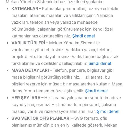
Mekan Yönetim Sisteminin bazı özellikleri şunlardır:
KATMANLAR –
Katmanlar personelleri, rezerve edilebilir
masaları, atanmış masaları ve varlıkları içerir. Yalnızca
yazıcıları, telefonları veya yalnızca muhasebe
bölümündeki çalışanları görüntülemek için kendi özel
katmanlarınızı oluşturabilirsiniz.
Şimdi dene!
VARLIK TÜRLERİ –
Mekan Yönetim Sistemi ile
varlıklarınızı yönetebilirsiniz. Varlıklara yazıcı, telefon,
projektör vb. tür atayabilirsiniz. Varlık türüne bağlı olarak
farklı alanlar ve özellikler özelleştirilebilir.
Şimdi dene!
MASA DETAYLARI –
Telefon, pencere, bilgisayar gibi
masa bilgilerini görüntüleyebilirsiniz. Hızlı arama, bu
bilgileri rezerve için müsait bir masa ararken kullanır. Masa
detay formu tamamen özelleştirilebilir.
Şimdi dene!
HER ŞEYİ ARA –
Hızlı arama yalnızca personellerin adı ve
soyadıyla eşleşmez. Hızlı arama tüm personel, çalışma
masası, varlık ve rezervasyon alanlarını arar.
Şimdi dene!
SVG VEKTÖR OFİS PLANLARI –
SVG formatı, ofis
planlarınızı mümkün olan en iyi kalitede gösterir. Mekan