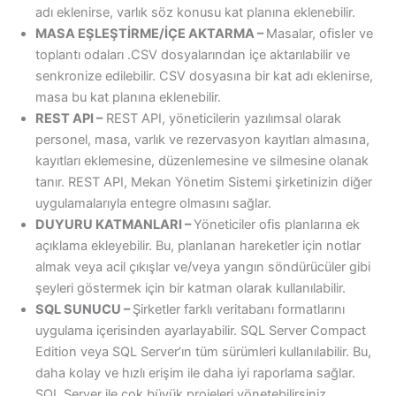
adı eklenirse, varlık söz konusu kat planına eklenebilir.
MASA EŞLEŞTİRME/İÇE AKTARMA –
Masalar, ofisler ve
toplantı odaları .CSV dosyalarından içe aktarılabilir ve
senkronize edilebilir. CSV dosyasına bir kat adı eklenirse,
masa bu kat planına eklenebilir.
REST API –
REST API, yöneticilerin yazılımsal olarak
personel, masa, varlık ve rezervasyon kayıtları almasına,
kayıtları eklemesine, düzenlemesine ve silmesine olanak
tanır. REST API, Mekan Yönetim Sistemi şirketinizin diğer
uygulamalarıyla entegre olmasını sağlar.
DUYURU KATMANLARI –
Yöneticiler ofis planlarına ek
açıklama ekleyebilir. Bu, planlanan hareketler için notlar
almak veya acil çıkışlar ve/veya yangın söndürücüler gibi
şeyleri göstermek için bir katman olarak kullanılabilir.
SQL SUNUCU –
Şirketler farklı veritabanı formatlarını
uygulama içerisinden ayarlayabilir. SQL Server Compact
Edition veya SQL Server’ın tüm sürümleri kullanılabilir. Bu,
daha kolay ve hızlı erişim ile daha iyi raporlama sağlar.
SQL Server ile çok büyük projeleri yönetebilirsiniz.