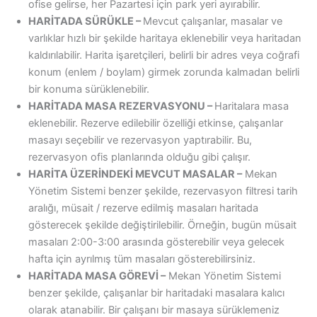
ofise gelirse, her Pazartesi için park yeri ayırabilir.
HARİTADA SÜRÜKLE –
Mevcut çalışanlar, masalar ve
varlıklar hızlı bir şekilde haritaya eklenebilir veya haritadan
kaldırılabilir. Harita işaretçileri, belirli bir adres veya coğrafi
konum (enlem / boylam) girmek zorunda kalmadan belirli
bir konuma sürüklenebilir.
HARİTADA MASA REZERVASYONU –
Haritalara masa
eklenebilir. Rezerve edilebilir özelliği etkinse, çalışanlar
masayı seçebilir ve rezervasyon yaptırabilir. Bu,
rezervasyon ofis planlarında olduğu gibi çalışır.
HARİTA ÜZERİNDEKİ MEVCUT MASALAR –
Mekan
Yönetim Sistemi benzer şekilde, rezervasyon filtresi tarih
aralığı, müsait / rezerve edilmiş masaları haritada
gösterecek şekilde değiştirilebilir. Örneğin, bugün müsait
masaları 2:00-3:00 arasında gösterebilir veya gelecek
hafta için ayrılmış tüm masaları gösterebilirsiniz.
HARİTADA MASA GÖREVİ –
Mekan Yönetim Sistemi
benzer şekilde, çalışanlar bir haritadaki masalara kalıcı
olarak atanabilir. Bir çalışanı bir masaya sürüklemeniz