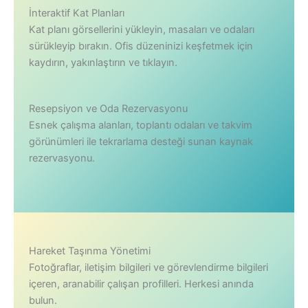
İnteraktif Kat Planları
Kat planı görsellerini yükleyin, masaları ve odaları
sürükleyip bırakın. Ofis düzeninizi keşfetmek için
kaydırın, yakınlaştırın ve tıklayın.
Resepsiyon ve Oda Rezervasyonu
Esnek çalışma alanları, toplantı odaları ve takvim
görünümleri ile tekrarlama desteği sunan kaynak
rezervasyonu.
Hareket Taşınma Yönetimi
Fotoğraflar, iletişim bilgileri ve görevlendirme bilgileri
içeren, aranabilir çalışan profilleri. Herkesi anında
bulun.