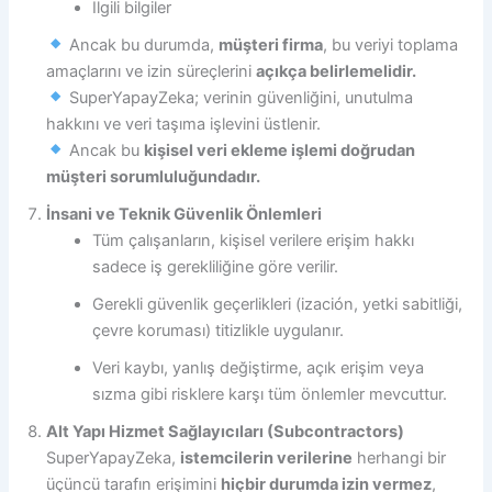
İlgili bilgiler
Ancak bu durumda,
müşteri firma
, bu veriyi toplama
amaçlarını ve izin süreçlerini
açıkça belirlemelidir.
SuperYapayZeka; verinin güvenliğini, unutulma
hakkını ve veri taşıma işlevini üstlenir.
Ancak bu
kişisel veri ekleme işlemi doğrudan
müşteri sorumluluğundadır.
İnsani ve Teknik Güvenlik Önlemleri
Tüm çalışanların, kişisel verilere erişim hakkı
sadece iş gerekliliğine göre verilir.
Gerekli güvenlik geçerlikleri (ización, yetki sabitliği,
çevre koruması) titizlikle uygulanır.
Veri kaybı, yanlış değiştirme, açık erişim veya
sızma gibi risklere karşı tüm önlemler mevcuttur.
Alt Yapı Hizmet Sağlayıcıları (Subcontractors)
SuperYapayZeka,
istemcilerin verilerine
herhangi bir
üçüncü tarafın erişimini
hiçbir durumda izin vermez
,