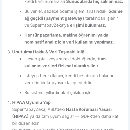
kredi kartı numaraları
Sunucularda hiç saklanmaz.
Bu veriler, sadece ödeme işlemi sırasındaki
ödeme
ağ geçidi (payment gateway)
tarafından işlenir
ve SuperYapayZeka’ya
erişimi bulunmaz.
Her tür pazarlama, makine öğrenimi ya da
nominatif analiz için veri kullanımı yapılmaz.
Unutulma Hakkı & Veri Taşınabilirliği
Hesap iptali veya süresi dolduğunda,
tüm
kullanıcı verileri fiziksel olarak silinir.
İsteyen her kullanıcı, kendi hesabında bulunan
verilerin bir kopyasını talep edebilir.
Bu sistem, yıllardır aktif şekilde işler.
HIPAA Uyumlu Yapı
SuperYapayZeka, ABD’deki
Hasta Koruması Yasası
(HIPAA)
’ya da tam uyum sağlar — GDPR’den daha katı
bir düzenledir.