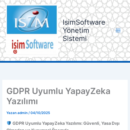
İçeriğe
atla
IsimSoftware
Yönetim
Sistemi
GDPR Uyumlu YapayZeka
Yazılımı
Yazan
admin
/
04/10/2025
GDPR Uyumlu YapayZeka Yazılımı: Güvenli, Yasa Dışı