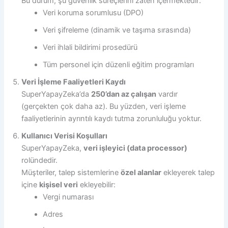
Bu durum, şu güvenlik süreçlerini zaten içermektedir:
Veri koruma sorumlusu (DPO)
Veri şifreleme (dinamik ve taşıma sırasında)
Veri ihlali bildirimi prosedürü
Tüm personel için düzenli eğitim programları
Veri İşleme Faaliyetleri Kaydı
SuperYapayZeka’da
250’dan az çalışan
vardır
(gerçekten çok daha az). Bu yüzden, veri işleme
faaliyetlerinin ayrıntılı kaydı tutma zorunluluğu yoktur.
Kullanıcı Verisi Koşulları
SuperYapayZeka,
veri işleyici (data processor)
rolündedir.
Müşteriler, talep sistemlerine
özel alanlar
ekleyerek talep
içine
kişisel veri
ekleyebilir:
Vergi numarası
Adres