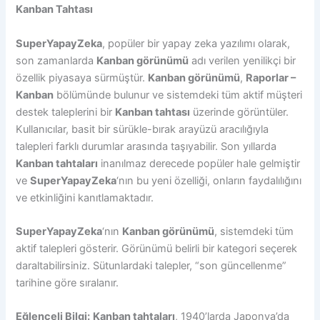
Kanban Tahtası
SuperYapayZeka
, popüler bir yapay zeka yazılımı olarak,
son zamanlarda
Kanban görünümü
adı verilen yenilikçi bir
özellik piyasaya sürmüştür.
Kanban görünümü
,
Raporlar –
Kanban
bölümünde bulunur ve sistemdeki tüm aktif müşteri
destek taleplerini bir
Kanban tahtası
üzerinde görüntüler.
Kullanıcılar, basit bir sürükle-bırak arayüzü aracılığıyla
talepleri farklı durumlar arasında taşıyabilir. Son yıllarda
Kanban tahtaları
inanılmaz derecede popüler hale gelmiştir
ve
SuperYapayZeka
‘nın bu yeni özelliği, onların faydalılığını
ve etkinliğini kanıtlamaktadır.
SuperYapayZeka
‘nın
Kanban görünümü
, sistemdeki tüm
aktif talepleri gösterir. Görünümü belirli bir kategori seçerek
daraltabilirsiniz. Sütunlardaki talepler, “son güncellenme”
tarihine göre sıralanır.
Eğlenceli Bilgi:
Kanban tahtaları
, 1940’larda Japonya’da