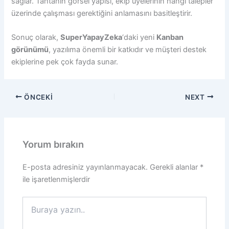
sağlar. Tahtanın görsel yapısı, ekip üyelerinin hangi talepler
üzerinde çalışması gerektiğini anlamasını basitleştirir.
Sonuç olarak,
SuperYapayZeka
‘daki yeni
Kanban
görünümü
, yazılıma önemli bir katkıdır ve müşteri destek
ekiplerine pek çok fayda sunar.
ÖNCEKI
NEXT
Yorum bırakın
E-posta adresiniz yayınlanmayacak.
Gerekli alanlar
*
ile işaretlenmişlerdir
Buraya
yazın..