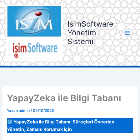
İçeriğe
atla
IsimSoftware
Yönetim
Sistemi
YapayZeka ile Bilgi Tabanı
Yazan
admin
/
04/10/2025
YapayZeka ile Bilgi Tabanı: Süreçleri Önceden
Yönetin, Zamanı Korumak İçin