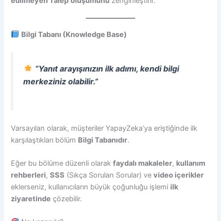
edilmeyen
Talep
oluşumunu
zenginleştirir.
Bilgi Tabanı (Knowledge Base)
“Yanıt arayışınızın ilk adımı, kendi bilgi
merkeziniz olabilir.”
Varsayılan olarak, müşteriler YapayZeka’ya eriştiğinde ilk
karşılaştıkları bölüm
Bilgi Tabanıdır
.
Eğer bu bölüme düzenli olarak
faydalı makaleler
,
kullanım
rehberleri
,
SSS
(Sıkça Sorulan Sorular) ve
video içerikler
eklerseniz, kullanıcıların büyük çoğunluğu işlemi
ilk
ziyaretinde
çözebilir.