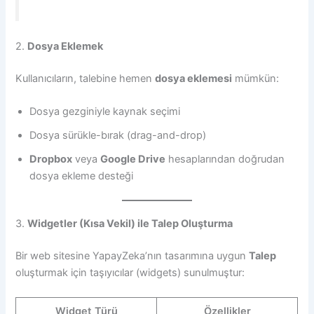
2.
Dosya Eklemek
Kullanıcıların, talebine hemen
dosya eklemesi
mümkün:
Dosya gezginiyle kaynak seçimi
Dosya sürükle-bırak (drag-and-drop)
Dropbox
veya
Google Drive
hesaplarından doğrudan
dosya ekleme desteği
3.
Widgetler (Kısa Vekil) ile
Talep
Oluşturma
Bir web sitesine YapayZeka’nın tasarımına uygun
Talep
oluşturmak için taşıyıcılar (widgets) sunulmuştur:
Widget Türü
Özellikler