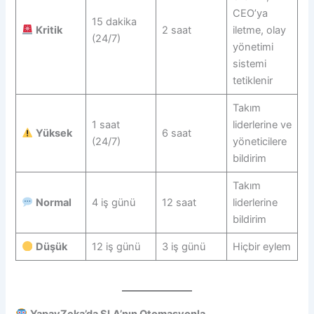
CEO’ya
15 dakika
Kritik
2 saat
iletme, olay
(24/7)
yönetimi
sistemi
tetiklenir
Takım
1 saat
liderlerine ve
Yüksek
6 saat
(24/7)
yöneticilere
bildirim
Takım
Normal
4 iş günü
12 saat
liderlerine
bildirim
Düşük
12 iş günü
3 iş günü
Hiçbir eylem
YapayZeka’da SLA’nın Otomasyonla