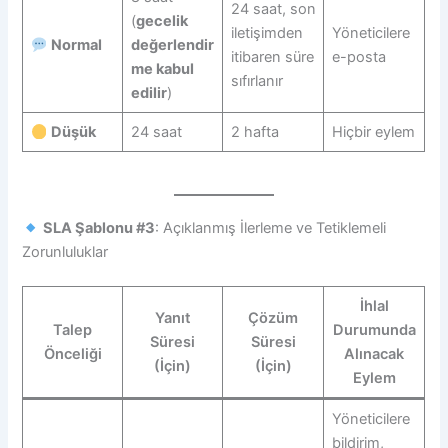
24 saat, son
(
gecelik
iletişimden
Yöneticilere
Normal
değerlendir
itibaren süre
e-posta
me kabul
sıfırlanır
edilir
)
Düşük
24 saat
2 hafta
Hiçbir eylem
SLA Şablonu #3
: Açıklanmış İlerleme ve Tetiklemeli
Zorunluluklar
İhlal
Yanıt
Çözüm
Talep
Durumunda
Süresi
Süresi
Önceliği
Alınacak
(İçin)
(İçin)
Eylem
Yöneticilere
bildirim,