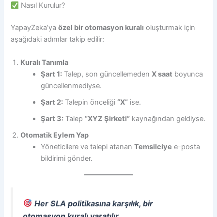
Nasıl Kurulur?
YapayZeka’ya
özel bir otomasyon kuralı
oluşturmak için
aşağıdaki adımlar takip edilir:
Kuralı Tanımla
Şart 1:
Talep, son güncellemeden
X saat
boyunca
güncellenmediyse.
Şart 2:
Talepin önceliği
“X”
ise.
Şart 3:
Talep
“XYZ Şirketi”
kaynağından geldiyse.
Otomatik Eylem Yap
Yöneticilere ve talepi atanan
Temsilciye
e-posta
bildirimi gönder.
Her SLA politikasına karşılık, bir
otomasyon kuralı yaratılır.