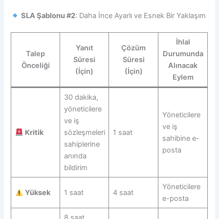
SLA Şablonu #2
: Daha İnce Ayarlı ve Esnek Bir Yaklaşım
İhlal
Yanıt
Çözüm
Talep
Durumunda
Süresi
Süresi
Önceliği
Alınacak
(İçin)
(İçin)
Eylem
30 dakika,
yöneticilere
Yöneticilere
ve iş
ve iş
Kritik
sözleşmeleri
1 saat
sahibine e-
sahiplerine
posta
anında
bildirim
Yöneticilere
Yüksek
1 saat
4 saat
e-posta
8 saat