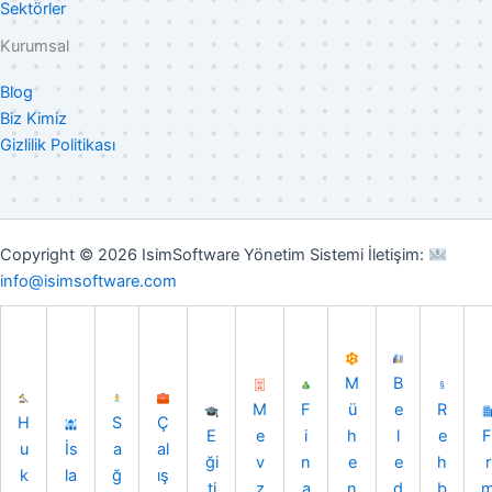
Sektörler
Kurumsal
Blog
Biz Kimiz
Gizlilik Politikası
Copyright © 2026 IsimSoftware Yönetim Sistemi İletişim:
info@isimsoftware.com
M
B
M
F
ü
e
R
H
S
Ç
E
e
i
h
l
e
F
u
İs
a
al
ği
v
n
e
e
h
r
k
la
ğ
ış
ti
z
a
n
d
b